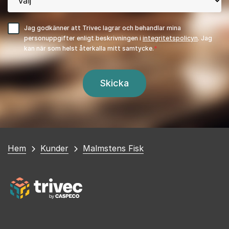
Jag godkänner att Trivec lagrar och behandlar mina
personuppgifter enligt beskrivningen i
integritetspolicyn
. Jag
kan när som helst återkalla mitt samtycke.
Du
Hem
Kunder
Malmstens Fisk
är
här