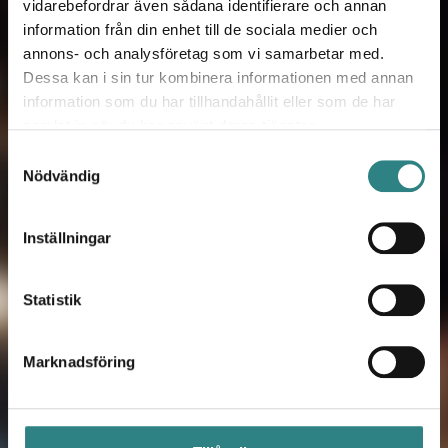
vidarebefordrar även sådana identifierare och annan
information från din enhet till de sociala medier och
annons- och analysföretag som vi samarbetar med.
Dessa kan i sin tur kombinera informationen med annan
information som du har tillhandahållit eller som de har
Kontakta oss!
samlat in när du har använt deras tjänster.
När du har fyllt i dina uppgifter kommer
Samtyckesval
du att bli kontaktad av en av våra
Nödvändig
duktiga experter inom kort. Våra
experter lyssnar på dina utmaningar och
Inställningar
hur våra produkter skulle kunna hjälpa
dig till ett smidigt order- och betalflöde i
Statistik
just din restaurang.
Marknadsföring
FÖRNAMN
*