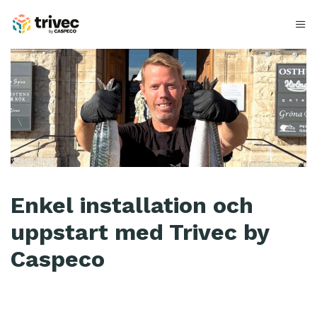
Hoppa
till
innehåll
M
a
l
m
s
t
Enkel installation och
e
uppstart med Trivec by
n
Caspeco
s
F