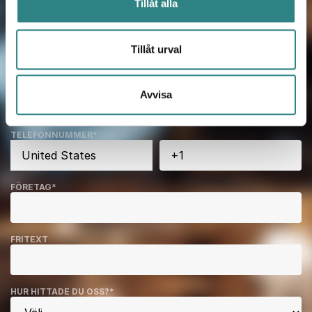
Tillåt alla
EFTERNAMN
*
Tillåt urval
E-POST
*
Avvisa
TELEFONNUMMER
*
FÖRETAG
*
FRITEXT
HUR HITTADE DU OSS?
*