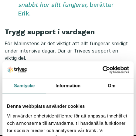
snabbt hur allt fungerar,
berättar
Erik.
Trygg support i vardagen
För Malmstens är det viktigt att allt fungerar smidigt
under intensiva dagar. Där är Trivecs support en
viktig del.
Vi får alltid snabb hjälp från
supporten när vi behöver det. Det
Samtycke
Information
Om
gör att vi kan fokusera på våra
gäster istället för tekniken,
säger
Denna webbplats använder cookies
Erik.
Vi använder enhetsidentifierare för att anpassa innehållet
och annonserna till användarna, tillhandahålla funktioner
för sociala medier och analysera vår trafik. Vi