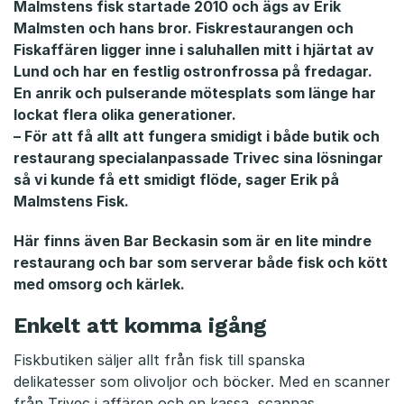
Malmstens fisk startade 2010 och ägs av Erik
i
Malmsten och hans bror. Fiskrestaurangen och
s
Fiskaffären ligger inne i saluhallen mitt i hjärtat av
Lund och har en festlig ostronfrossa på fredagar.
k
En anrik och pulserande mötesplats som länge har
lockat flera olika generationer.
– För att få allt att fungera smidigt i både butik och
restaurang specialanpassade Trivec sina lösningar
så vi kunde få ett smidigt flöde, sager Erik på
Malmstens Fisk.
Här finns även Bar Beckasin som är en lite mindre
restaurang och bar som serverar både fisk och kött
med omsorg och kärlek.
Enkelt att komma igång
Fiskbutiken säljer allt från fisk till spanska
delikatesser som olivoljor och böcker. Med en scanner
från Trivec i affären och en kassa, scannas