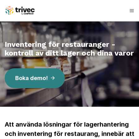
Hoppa
till
innehåll
I
n
Inventering för restauranger -
v
kontroll av ditt lager och dina varor
e
n
Boka demo!
t
e
r
i
Att använda lösningar för lagerhantering
n
och inventering för restaurang, innebär att