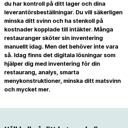
g
du har kontroll på ditt lager och dina
leverantörsbeställningar. Du vill säkerligen
r
minska ditt svinn och ha stenkoll på
e
kostnader kopplade till intäkter. Många
s
restauranger sköter sin inventering
manuellt idag. Men det behöver inte vara
t
så. Idag finns det digitala lösningar som
a
hjälper dig med inventering för din
u
restaurang, analys, smarta
r
menykonstruktioner, minska ditt matsvinn
och mycket mer.
a
n
g