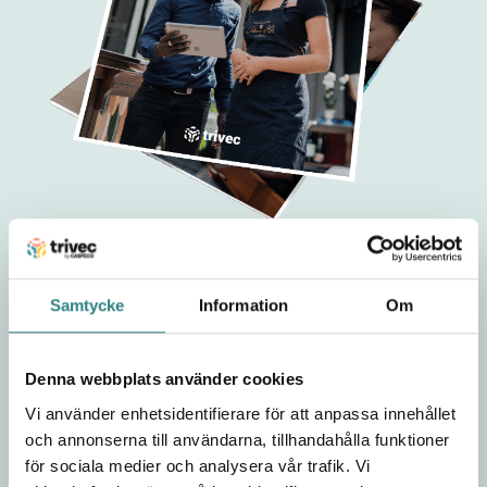
Så väljer du rätt kassasystem
Samtycke
Information
Om
Välj rätt kassasystem till din restaurang – vi
Denna webbplats använder cookies
har en enkel checklista inkluderad!
Vi använder enhetsidentifierare för att anpassa innehållet
Läs mer och ladda ner
och annonserna till användarna, tillhandahålla funktioner
för sociala medier och analysera vår trafik. Vi