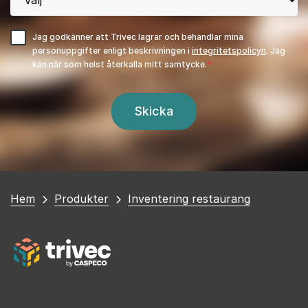
Jag godkänner att Trivec lagrar och behandlar mina
personuppgifter enligt beskrivningen i
integritetspolicyn
. Jag
kan när som helst återkalla mitt samtycke.
Du
Hem
Produkter
Inventering restaurang
är
här