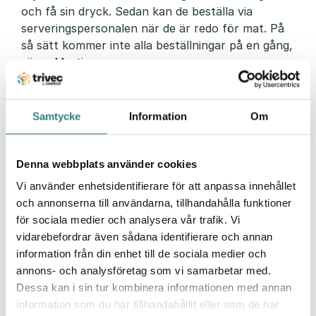
och få sin dryck. Sedan kan de beställa via
serveringspersonalen när de är redo för mat. På
så sätt kommer inte alla beställningar på en gång,
säger Martin.
Fördelar med digitala menyer
Samtycke
Information
Om
Fördelarna med digitala menyer är att det går
snabbt att göra förändringar och att ändra priser.
Det är också lätt att klicka bort vissa rätter eller
Denna webbplats använder cookies
en dryck om något tagit slut, så att gästerna
Vi använder enhetsidentifierare för att anpassa innehållet
alltid har en uppdaterad meny i sin telefon. En
och annonserna till användarna, tillhandahålla funktioner
annan fördel är också att många drar ner på
för sociala medier och analysera vår trafik. Vi
tryckta menyer.
vidarebefordrar även sådana identifierare och annan
information från din enhet till de sociala medier och
I Trivec får vi bra
annons- och analysföretag som vi samarbetar med.
bakomliggande statistik, samt
Dessa kan i sin tur kombinera informationen med annan
att det är enkelt att följa
information som du har tillhandahållit eller som de har