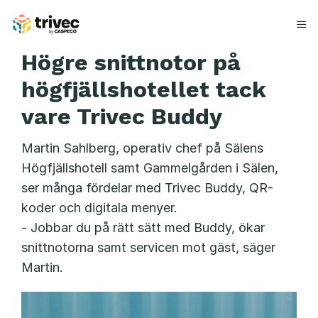
Hoppa
till
innehåll
S
Högre snittnotor på
ä
högfjällshotellet tack
l
vare Trivec Buddy
e
Martin Sahlberg, operativ chef på Sälens
n
Högfjällshotell samt Gammelgården i Sälen,
ser många fördelar med Trivec Buddy, QR-
s
koder och digitala menyer.
h
- Jobbar du på rätt sätt med Buddy, ökar
ö
snittnotorna samt servicen mot gäst, säger
Martin.
g
f