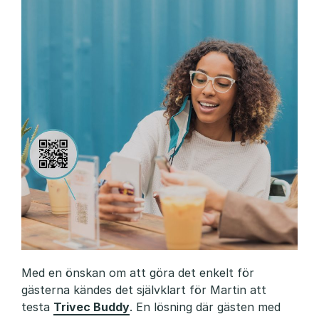
j
ä
l
l
s
h
o
t
e
l
Med en önskan om att göra det enkelt för
l
gästerna kändes det självklart för Martin att
testa
Trivec Buddy
. En lösning där gästen med