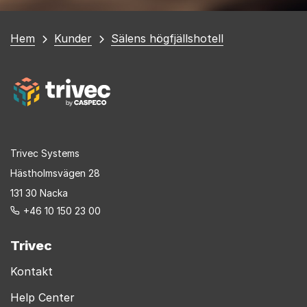
Du
Hem
Kunder
Sälens högfjällshotell
är
här
Trivec Systems
Hästholmsvägen 28
131 30 Nacka
+46 10 150 23 00
Trivec
Kontakt
Help Center