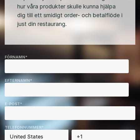
hur våra produkter skulle kunna hjälpa
dig till ett smidigt order- och betalflöde i
just din restaurang.
FÖRNAMN
*
EFTERNAMN
*
E-POST
*
TELEFONNUMMER
*