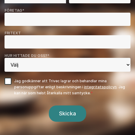
FÖRETAG
*
FRITEXT
HUR HITTADE DU OSS?
*
Jag godkänner att Trivec lagrar och behandlar mina
personuppgifter enligt beskrivningen i
integritetspolicyn
. Jag
kan när som helst återkalla mitt samtycke.