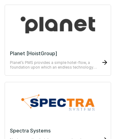
Planet [HoistGroup]
Planet’s PMS provides a simple hotel-flow, a
foundation upon which an endless technology
stack can be added.
Spectra Systems