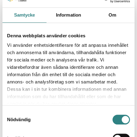
Planet [Hoist Group]
Samtycke
Information
Om
Få hotellets gästupplevelse till nästa nivå
Denna webbplats använder cookies
Vi använder enhetsidentifierare för att anpassa innehållet
och annonserna till användarna, tillhandahålla funktioner
för sociala medier och analysera vår trafik. Vi
vidarebefordrar även sådana identifierare och annan
information från din enhet till de sociala medier och
Protel [Planet]
annons- och analysföretag som vi samarbetar med.
Dessa kan i sin tur kombinera informationen med annan
Kraftfull programvara för
hotellfastighetsförvaltning
information som du har tillhandahållit eller som de har
samlat in när du har använt deras tjänster.
Samtyckesval
Nödvändig