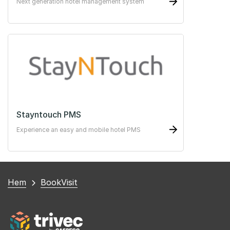
Next generation hotel management system
Stayntouch PMS
Experience an easy and mobile hotel PMS
Du
Hem
BookVisit
är
här