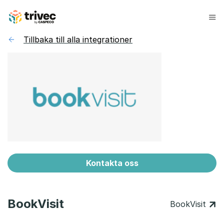
Hoppa
till
innehåll
Tillbaka till alla integrationer
Kontakta oss
BookVisit
BookVisit