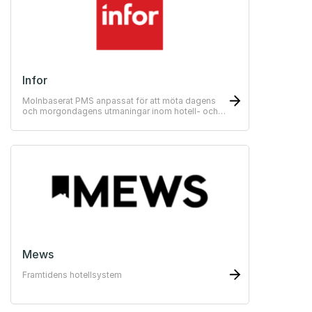
Infor
Molnbaserat PMS anpassat för att möta dagens
och morgondagens utmaningar inom hotell- och
restaurangbranschen.
Mews
Framtidens hotellsystem