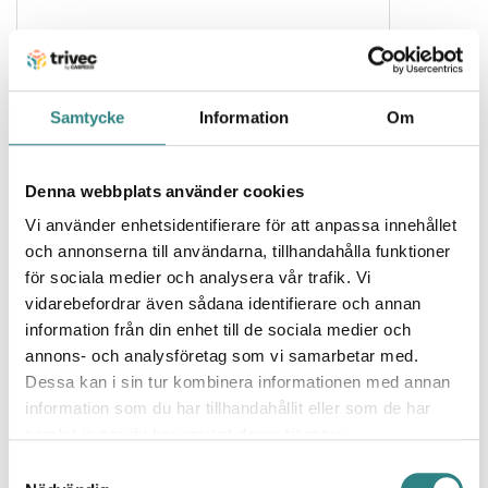
Samtycke
Information
Om
Westpay
Erbjuder en modern lösning för alla kanaler – In-
Denna webbplats använder cookies
store, E-com, & Self Service.
Vi använder enhetsidentifierare för att anpassa innehållet
och annonserna till användarna, tillhandahålla funktioner
för sociala medier och analysera vår trafik. Vi
vidarebefordrar även sådana identifierare och annan
information från din enhet till de sociala medier och
annons- och analysföretag som vi samarbetar med.
Dessa kan i sin tur kombinera informationen med annan
information som du har tillhandahållit eller som de har
CCV Payments
samlat in när du har använt deras tjänster.
Enabling reliable, efficient and seamless end-to-
Samtyckesval
end payments at every touchpoint in a customer
journey.