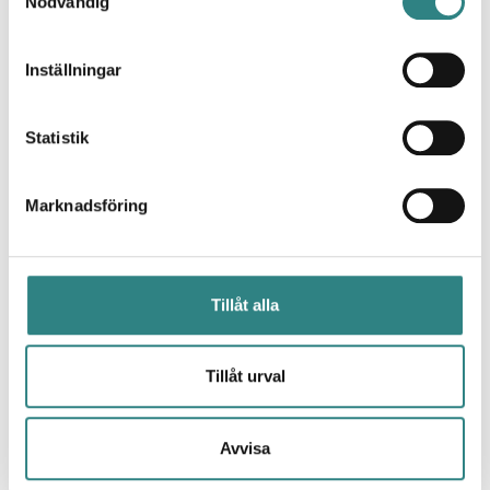
Nödvändig
Inställningar
Statistik
Glory
Marknadsföring
By automating cash payments, the point of sale
significantly increases its efficiency.
Tillåt alla
Tillåt urval
Avvisa
Ingenico