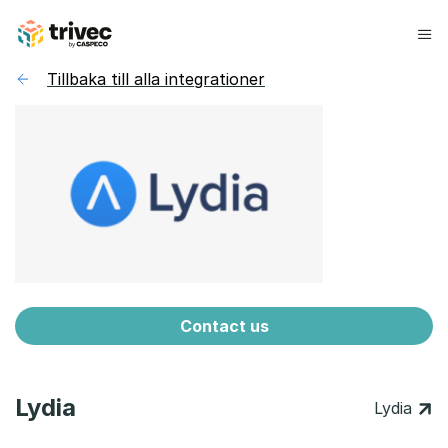
Hoppa
till
innehåll
Tillbaka till alla integrationer
Contact us
Lydia
Lydia