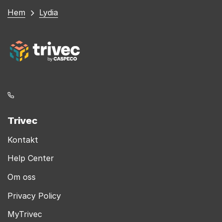
Du
Hem
Lydia
är
här
Trivec
Kontakt
Help Center
Om oss
Privacy Policy
MyTrivec