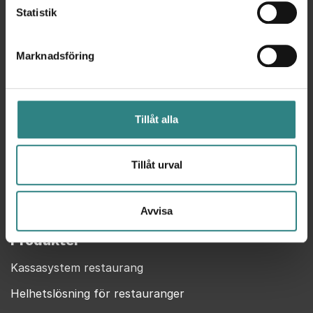
Statistik
Trivec
Kontakt
Marknadsföring
Help Center
Om oss
Tillåt alla
Privacy Policy
MyTrivec
Tillåt urval
Trivec en del av Caspeco
Certifikat
Avvisa
Produkter
Kassasystem restaurang
Helhetslösning för restauranger