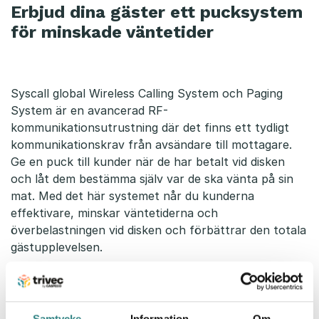
Erbjud dina gäster ett pucksystem
för minskade väntetider
Syscall global Wireless Calling System och Paging
System är en avancerad RF-
kommunikationsutrustning där det finns ett tydligt
kommunikationskrav från avsändare till mottagare.
Ge en puck till kunder när de har betalt vid disken
och låt dem bestämma själv var de ska vänta på sin
mat. Med det här systemet når du kunderna
effektivare, minskar väntetiderna och
överbelastningen vid disken och förbättrar den totala
gästupplevelsen.
Trivecs kassasystem har en integration med Syscall,
så du kan enkelt använda pucksystemet i din
restaurang. Kontakta oss idag så berättar vi mer!
Samtycke
Information
Om