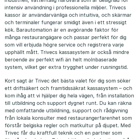
industriell, vattentålig hårdvara som är designad för
intensiv användning i professionella miljöer. Trivecs
kassor är användarvänliga och intuitiva, och skärmar
och terminaler fungerar smidigt även i ett stressigt
kök. Barautomation är en avgörande faktor för
många restaurangägare och passar perfekt för dig
som vill erbjuda högre service och registrera varje
upphällt mått. Trivecs kassasystem är också mindre
beroende av perfekt wifi än helt molnbaserade
system, vilket ger extra trygghet under rusningstid.
Kort sagt är Trivec det bästa valet för dig som söker
ett driftsäkert och framtidssäkrat kassasystem – och
kom ihåg att vi hjälper dig hela vägen, från installation
till utbildning och support dygnet runt. Du kan räkna
med omfattande utbildning, support och rådgivning
från lokala konsulter med restaurangerfarenhet som
förstår belgiska regler och matkultur på djupet. Med
Trivec får du kraftfull teknik och en partner som