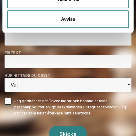
TELEFONNUMMER
*
Avvisa
FÖRETAG
*
FRITEXT
HUR HITTADE DU OSS?
*
Jag godkänner att Trivec lagrar och behandlar mina
personuppgifter enligt beskrivningen i
integritetspolicyn
. Jag
kan när som helst återkalla mitt samtycke.