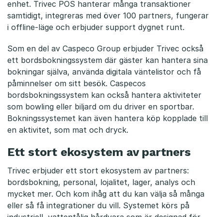
enhet. Trivec POS hanterar många transaktioner
s
samtidigt, integreras med över 100 partners, fungerar
s
i offline-läge och erbjuder support dygnet runt.
a
Som en del av Caspeco Group erbjuder Trivec också
c
ett bordsbokningssystem där gäster kan hantera sina
bokningar själva, använda digitala väntelistor och få
e
påminnelser om sitt besök. Caspecos
bordsbokningssystem kan också hantera aktiviteter
n
som bowling eller biljard om du driver en sportbar.
t
Bokningssystemet kan även hantera köp kopplade till
en aktivitet, som mat och dryck.
r
Ett stort ekosystem av partners
a
l
Trivec erbjuder ett stort ekosystem av partners:
bordsbokning, personal, lojalitet, lager, analys och
e
mycket mer. Och kom ihåg att du kan välja så många
eller så få integrationer du vill. Systemet körs på
n