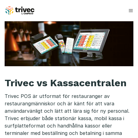
Hoppa
till
innehåll
T
r
i
v
e
Trivec vs Kassacentralen
c
v
Trivec POS är utformat för restauranger av
restaurangmänniskor och är känt för att vara
s
användarvänligt och lätt att lära sig för ny personal.
K
Trivec erbjuder både stationär kassa, mobil kassa i
surfplatteformat och handhållna kassor eller
a
terminaler med beställning och betalning i samma