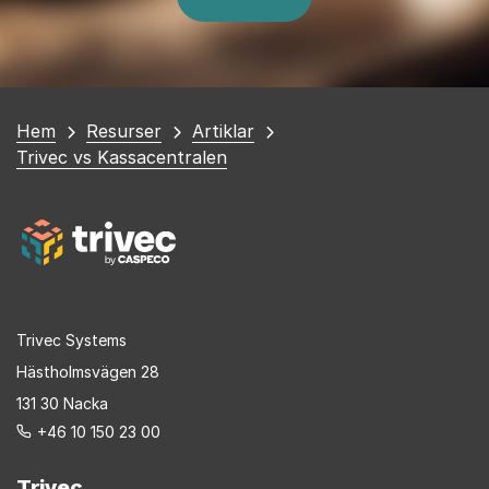
Du
Hem
Resurser
Artiklar
är
Trivec vs Kassacentralen
här
Trivec Systems
Hästholmsvägen 28
131 30 Nacka
+46 10 150 23 00
Trivec