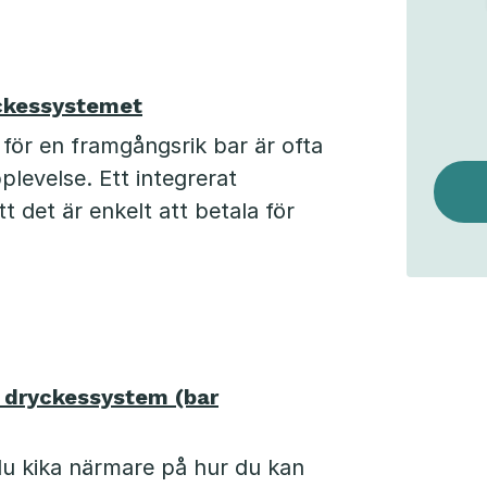
ckessystemet
 för en framgångsrik bar är ofta
levelse. Ett integrerat
t det är enkelt att betala för
t dryckessystem (bar
 du kika närmare på hur du kan