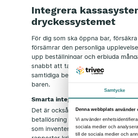
Integrera kassasyst
dryckessystemet
För dig som ska öppna bar, försäkra
försämrar den personliga upplevelsen
upp beställningar och erbjuda många 
snabbt att ta betalt i en bar är väldi
samtidiga betalningar. Så barpersona
baren.
Samtycke
Smarta integrationer för ökad lön
Det är också viktigt att det valda k
Denna webbplats använder 
betallösning utan också kopplar iho
Vi använder enhetsidentifierar
sociala medier och analysera 
som inventering, lagerstyrning, pers
till de sociala medier och a