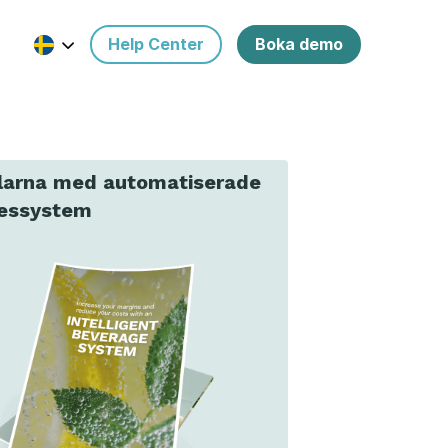
Help Center
Boka demo
larna med automatiserade
essystem