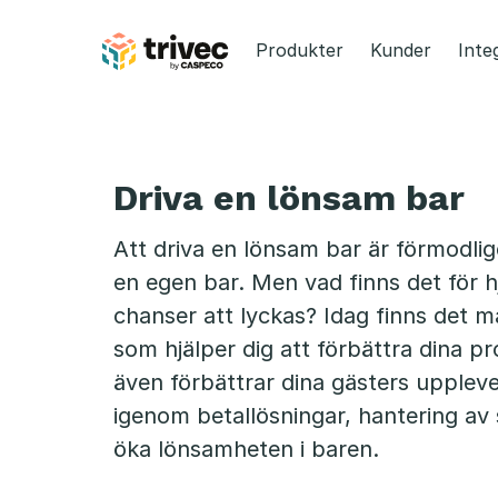
Hoppa
till
Produkter
Kunder
Inte
innehåll
D
r
Driva en lönsam bar
i
Att driva en lönsam bar är förmodl
v
en egen bar. Men vad finns det för 
chanser att lyckas? Idag finns det 
a
som hjälper dig att förbättra dina 
e
även förbättrar dina gästers upplevel
igenom betallösningar, hantering av s
n
öka lönsamheten i baren.
l