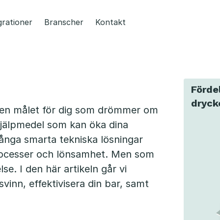
grationer
Branscher
Kontakt
Förde
dryck
igen målet för dig som drömmer om
hjälpmedel som kan öka dina
många smarta tekniska lösningar
processer och lönsamhet. Men som
se. I den här artikeln går vi
vinn, effektivisera din bar, samt