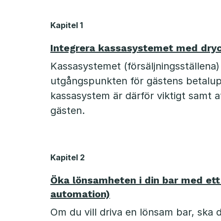
ö
Kapitel 1
n
Integrera kassasystemet med dry
s
Kassasystemet (försäljningsställena)
utgångspunkten för gästens betalupp
a
kassasystem är därför viktigt samt at
m
gästen.
b
a
Kapitel 2
r
Öka lönsamheten i din bar med et
automation)
Om du vill driva en lönsam bar, ska