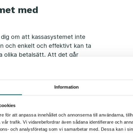
emet med
 dig om att kassasystemet inte
 och enkelt och effektivt kan ta
olika betalsätt. Att det går
gt viktigt, och att du kan göra flera
len kan hålla ett bra tempo i
Information
samhet
assasystemet inte bara erbjuder en
cookies
p andra delar av din verksamhet
e för att anpassa innehållet och annonserna till användarna, tillh
vår trafik. Vi vidarebefordrar även sådana identifierare och anna
onal, och kan ge dig dagliga
nnons- och analysföretag som vi samarbetar med. Dessa kan i sin