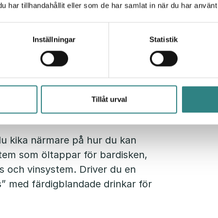
ir enklare för dig att sköta den
har tillhandahållit eller som de har samlat in när du har använt 
troll på dina intäkter.
Här ser du
Inställningar
Statistik
n bar med ett
Tillåt urval
utomation)
 du kika närmare på hur du kan
em som öltappar för bardisken,
rs och vinsystem. Driver du en
” med färdigblandade drinkar för