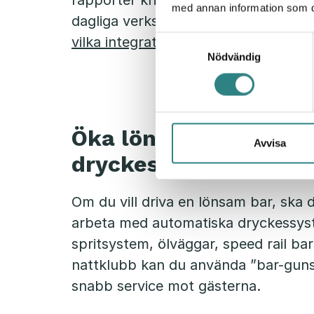
rapporter kring försäljning. Så det bl
med annan information som du 
dagliga verksamheten och ha full kon
vilka integrationer vi har på Trivec
Samtyckesval
Nödvändig
Öka lönsamheten i di
Avvisa
dryckessystem (bar a
Om du vill driva en lönsam bar, ska
arbeta med automatiska dryckessyst
spritsystem, ölväggar, speed rail ba
nattklubb kan du använda ”bar-guns
snabb service mot gästerna.