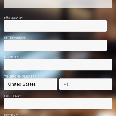
FÖRNAMN
*
EFTERNAMN
*
E-POST
*
TELEFONNUMMER
*
FÖRETAG
*
FRITEXT