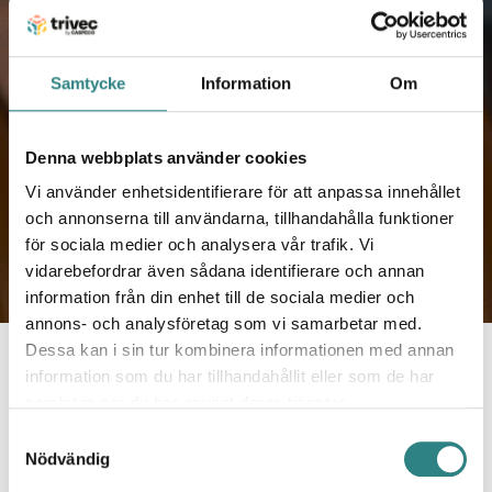
Datadrivna beslut
Samtycke
Information
Om
Denna webbplats använder cookies
Läs mer
Vi använder enhetsidentifierare för att anpassa innehållet
och annonserna till användarna, tillhandahålla funktioner
för sociala medier och analysera vår trafik. Vi
vidarebefordrar även sådana identifierare och annan
information från din enhet till de sociala medier och
annons- och analysföretag som vi samarbetar med.
Dessa kan i sin tur kombinera informationen med annan
information som du har tillhandahållit eller som de har
samlat in när du har använt deras tjänster.
Vi har skräddarsydda integrationer
Samtyckesval
Nödvändig
för restauranger som Caspeco,