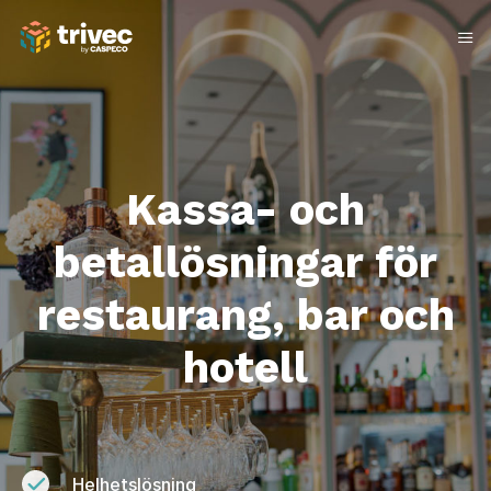
Hoppa
till
innehåll
Kassa- och
betallösningar för
restaurang, bar och
hotell
Helhetslösning