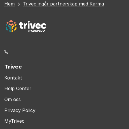
Du
Hem
Trivec ingår partnerskap med Karma
är
här
Trivec
Kontakt
Help Center
Om oss
Privacy Policy
MyTrivec