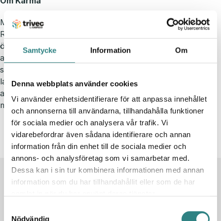
Om Karma
Med Karma beställer & betalar gästen från sin telefon.
Restauranger använder Karma för att vända fler bord,
öka snittnotan och bli mer hållbara. Alla beställningar är
Samtycke
Information
Om
automatiskt klimatkompenserade och allt överskott kan
säljas till rabatterat pris via Karma appen. Sedan
lanseringen år 2016 har Karma med sina två miljoner
Denna webbplats använder cookies
användare och 10 000 partners räddat mer än sex
Vi använder enhetsidentifierare för att anpassa innehållet
miljoner måltider från att slängas.
Läs mer om Karma
och annonserna till användarna, tillhandahålla funktioner
för sociala medier och analysera vår trafik. Vi
vidarebefordrar även sådana identifierare och annan
information från din enhet till de sociala medier och
annons- och analysföretag som vi samarbetar med.
Dessa kan i sin tur kombinera informationen med annan
Relaterade artiklar
information som du har tillhandahållit eller som de har
samlat in när du har använt deras tjänster.
Samtyckesval
Nödvändig