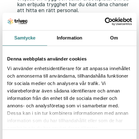
kan erbjuda trygghet har du ökat dina chanser
att hitta en rätt personal.
4. Sociala medier för restaurang – lyft
din restaurangpersonal
Samtycke
Information
Om
Många som letar efter jobb tittar på företagets
närvaro i sociala medier. Se till att synas på sociala
medier och då särskilt Linkedin. Lyft fram
Denna webbplats använder cookies
medarbetare som gör något bra, visa
Vi använder enhetsidentifierare för att anpassa innehållet
inspirationsbilder eller bilder från en mässa. Var dock
och annonserna till användarna, tillhandahålla funktioner
noga med att inte måla upp en alltför putsad och
för sociala medier och analysera vår trafik. Vi
orimlig fasad – det ser man ofta igenom!
vidarebefordrar även sådana identifierare och annan
Många i restaurangbranschen byter jobb ofta.
information från din enhet till de sociala medier och
Genom att visa uppskattning i sociala medier kan
annons- och analysföretag som vi samarbetar med.
du få fler att stanna i branschen.
Dessa kan i sin tur kombinera informationen med annan
information som du har tillhandahållit eller som de har
5. Smidig schemaläggning av
samlat in när du har använt deras tjänster.
restaurangpersonal
Samtyckesval