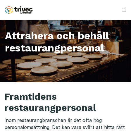
Hoppa
till
innehåll
Attrahera och behåll
restaurangpersonal
R
Framtidens
e
restaurangpersonal
s
t
Inom restaurangbranschen är det ofta hög
personalomsättning. Det kan vara svårt att hitta rätt