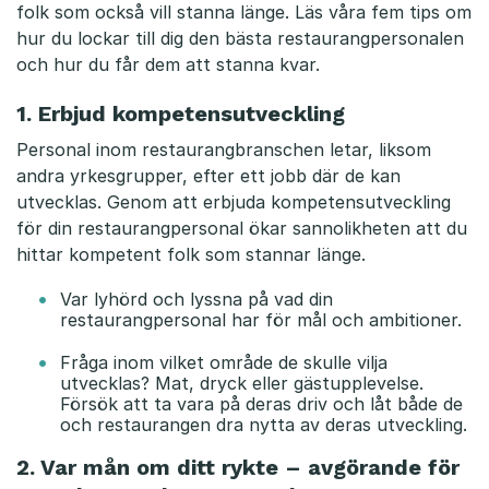
a
folk som också vill stanna länge. Läs våra fem tips om
u
hur du lockar till dig den bästa restaurangpersonalen
och hur du får dem att stanna kvar.
r
1. Erbjud kompetensutveckling
a
Personal inom restaurangbranschen letar, liksom
n
andra yrkesgrupper, efter ett jobb där de kan
g
utvecklas. Genom att erbjuda kompetensutveckling
för din restaurangpersonal ökar sannolikheten att du
p
hittar kompetent folk som stannar länge.
e
Var lyhörd och lyssna på vad din
restaurangpersonal har för mål och ambitioner.
r
Fråga inom vilket område de skulle vilja
s
utvecklas? Mat, dryck eller gästupplevelse.
Försök att ta vara på deras driv och låt både de
o
och restaurangen dra nytta av deras utveckling.
n
2. Var mån om ditt rykte – avgörande för