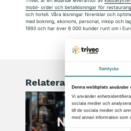
Trivec är en ledande leverantör av
kassasyste
mobil- order och betallösningar för restauran
och hotell. Våra lösningar förenklar och optim
med bokning, ekonomi, personal, inköp och lag
1993 och har över 8 000 kunder runt om i Eur
Samtycke
Relaterade artiklar
Denna webbplats använder 
Vi använder enhetsidentifierar
sociala medier och analysera 
till de sociala medier och a
med annan information som du 
Samtyckesval