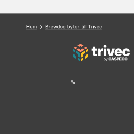
Du
Hem
Brewdog byter till Trivec
är
här