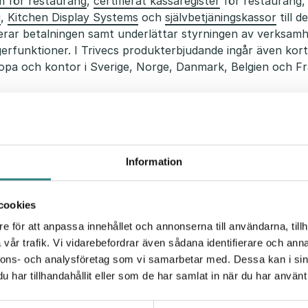
m för restaurang
,
certifierat kassaregister
för restaurang,
g
,
Kitchen Display Systems
och
självbetjäningskassor
till 
erar betalningen samt underlättar styrningen av verksamhe
erfunktioner. I Trivecs produkterbjudande ingår även kor
opa och kontor i Sverige, Norge, Danmark, Belgien och Fr
Information
cookies
e för att anpassa innehållet och annonserna till användarna, tillh
vår trafik. Vi vidarebefordrar även sådana identifierare och anna
nnons- och analysföretag som vi samarbetar med. Dessa kan i sin
har tillhandahållit eller som de har samlat in när du har använt 