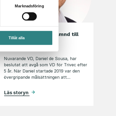
Marknadsföring
Johan Dovander utnämnd till
Tillåt alla
interim VD på Trivec
7 februari 2024
Nuvarande VD, Daniel de Sousa, har
beslutat att avgå som VD för Trivec efter
5 år. När Daniel startade 2019 var den
övergripande målsättningen att…
Läs storyn