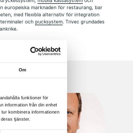
 dryckessystem,
mobila kassasystem
och
den europeiska marknaden för restaurang, bar
ten, med flexibla alternativ för integration
tterminaler och
pucksystem
. Trivec grundades
ankrike.
Om
andahålla funktioner för
n information från din enhet
 tur kombinera informationen
deras tjänster.