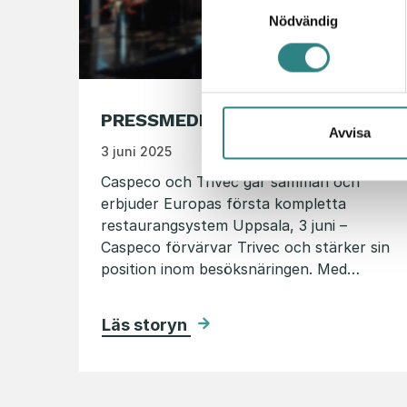
Nödvändig
PRESSMEDDELANDE JUNI 2025
Avvisa
3 juni 2025
Caspeco och Trivec går samman och
erbjuder Europas första kompletta
restaurangsystem Uppsala, 3 juni –
Caspeco förvärvar Trivec och stärker sin
position inom besöksnäringen. Med…
Läs storyn