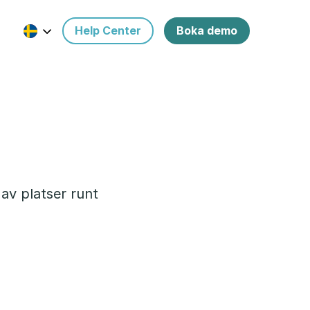
Help Center
Boka demo
av platser runt