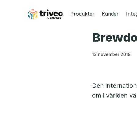
Hoppa
till
Produkter
Kunder
Inte
innehåll
Brewdog
13 november 2018
Den internatio
om i världen väl