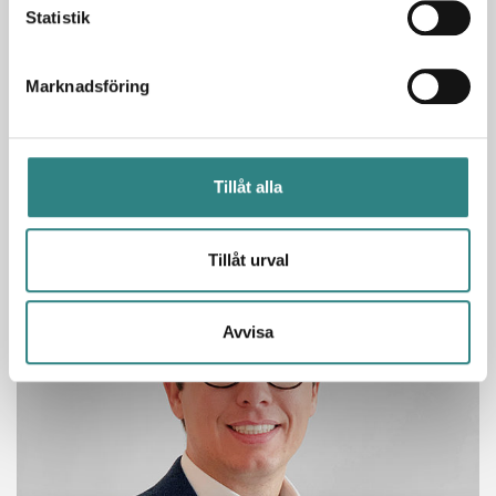
Statistik
Det globala betalföretaget Worldline och det
ledande kassasystemleverantören Trivec ingår i
Marknadsföring
ett partnerskap. Tillsammans vill bolagen växa i
Norden inom branscherna:…
Läs storyn
Tillåt alla
Tillåt urval
Avvisa