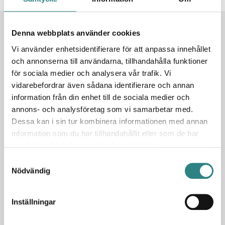
Relaterade artiklar
Denna webbplats använder cookies
Vi använder enhetsidentifierare för att anpassa innehållet
och annonserna till användarna, tillhandahålla funktioner
för sociala medier och analysera vår trafik. Vi
vidarebefordrar även sådana identifierare och annan
information från din enhet till de sociala medier och
annons- och analysföretag som vi samarbetar med.
Dessa kan i sin tur kombinera informationen med annan
information som du har tillhandahållit eller som de har
samlat in när du har använt deras tjänster.
Samtyckesval
Nödvändig
Trivec ingår samarbete med
Inställningar
Worldline
5 juli 2023