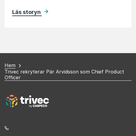
Läs storyn
Du
Hem
Trivec rekryterar Pär Arvidsson som Chief Product
är
Officer
här