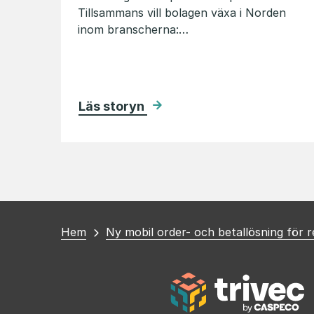
Tillsammans vill bolagen växa i Norden
inom branscherna:…
Läs storyn
Du
Hem
Ny mobil order- och betallösning för 
är
här