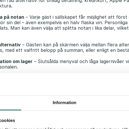
en rad alternativ för smidig betalning: kreditkort, Apple P
ktura.
la på notan
– Varje gäst i sällskapet får möjlighet att för
ör sin del – även exempelvis en halv flaska vin. Personliga 
ats. Man kan även välja att splitta notan i lika delar, vilke
alternativ
– Gästen kan på skärmen välja mellan flera alte
cks, med ett valfritt belopp på summan, eller enligt en bes
ation om lager
– Slutsålda menyval och låga lagernivåer vis
sonalen.
 tappade beställningar
– Beställningarna läggs in i Handy
t minskar risken för fel. Eventuella oklarheter går att pra
t.
rdsomsättning
– Effektivare service ger ökad bordsomsätt
Information
 ökad försäljning.
issättning och meny
– Enkelt att växla mellan lunch- och
cookies
erbjudanden, exempelvis ”happy hour”.