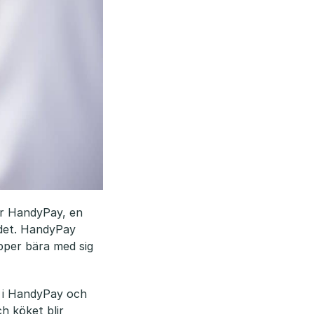
ar HandyPay, en
rdet. HandyPay
pper bära med sig
ll i HandyPay och
ch köket blir