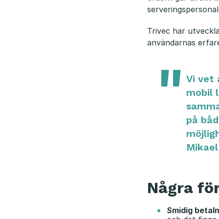
serveringspersonal
Trivec har utveckl
användarnas erfare
Vi vet
mobil 
samma 
på båd
möjlig
Mikael
Några fö
Smidig betal