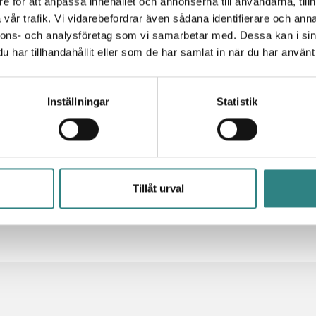
e för att anpassa innehållet och annonserna till användarna, tillh
vår trafik. Vi vidarebefordrar även sådana identifierare och anna
oup CTO, Trivec, tel. +46 73 057 02 22,
mikael.hedberg@t
nnons- och analysföretag som vi samarbetar med. Dessa kan i sin
 Group CMO, Trivec, tel.+46 70 740 71 40,
jenny.westerb
har tillhandahållit eller som de har samlat in när du har använt 
de leverantör av kassasystem till den europeiska marknade
Inställningar
Statistik
ra lösningar förenklar och optimerar betalningen samt und
 Trivecs produkterbjudande ingår
kassasystem
,
korttermin
 köksskärmar
och
dryckessystem
, med flexibla alternativ f
personal, inköp och lagerfunktioner. Trivec grundades 19
 i Europa och kontor i Sverige, Norge, Danmark, Belgien 
Tillåt urval
com