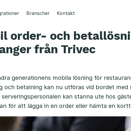
grationer
Branscher
Kontakt
l order- och betallösni
anger från Trivec
ra generationens mobila lösning för restaurang
ng och betalning kan nu utföras vid bordet me
 serveringspersonalen kan stanna ute hos gäst
san för att lägga in en order eller hämta en kort