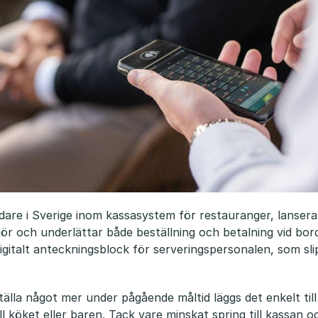
dare i Sverige inom kassasystem för restauranger, lanser
gör och underlättar både beställning och betalning vid bo
igitalt anteckningsblock för serveringspersonalen, som sli
tälla något mer under pågående måltid läggs det enkelt ti
ill köket eller baren. Tack vare minskat spring till kassan o