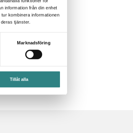
andahålla funktioner för
n information från din enhet
rivec.se
 tur kombinera informationen
erg@trivec.se
deras tjänster.
n för restaurang,
Marknadsföring
erlättar styrningen
aler
,
mobila
ör
integration
med
93 och har över 8
och Frankrike.
Tillåt alla