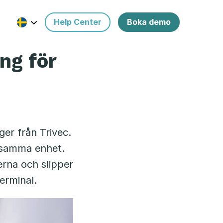
Help Center
Boka demo
ng för
er från Trivec.
d samma enhet.
erna och slipper
terminal.