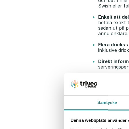
och det finns 
Swish eller fa
Enkelt att de
betala exakt f
sedan ut på pl
ännu enklare.
Flera dricks-
inklusive dri
Direkt inform
serveringsper
Färre fel och
bordet, vilke
redas ut direk
Snabbare bo
Samtycke
förlängningen
Tidsstyrd pr
Denna webbplats använder 
och aktivera 