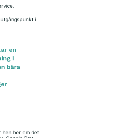
rvice.
 utgångspunkt i
tar en
ing i
en bära
ger
r hen ber om det