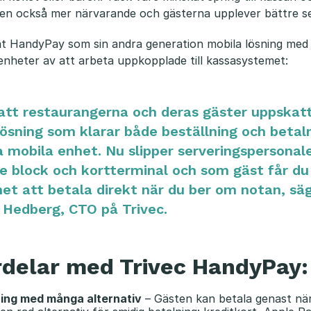
en också mer närvarande och gästerna upplever bättre se
at HandyPay som sin andra generation mobila lösning med
nheter av att arbeta uppkopplade till kassasystemet:
 att restaurangerna och deras gäster uppskat
lösning som klarar både beställning och betaln
mobila enhet. Nu slipper serveringspersonal
e block och kortterminal och som gäst får du
het att betala direkt när du ber om notan, sä
 Hedberg, CTO på Trivec.
rdelar med Trivec HandyPay:
ning med många alternativ
– Gästen kan betala genast nä