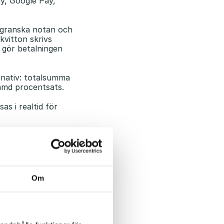
ay, Google Pay,
st granska notan och
kvitton skrivs
t gör betalningen
rnativ: totalsumma
tämd procentsats.
as i realtid för
Pay redan vid
ta igenom och kan
ning och i
Om
 middagsmenyer